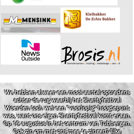
We hebben alweer een mooi aantal optredens
achter de rug waarbij het Shantyfestival
Woerden toch wel een "voorlopig" hoogtepunt
was, want ons eigen Shantyfestival komt eraan.
Op 15 augustus in het centrum van Tubbergen.
Ook zin om met ons mee te zingen? Elke