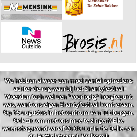
We hebben alweer een mooi aantal optredens
achter de rug waarbij het Shantyfestival
Woerden toch wel een "voorlopig" hoogtepunt
was, want ons eigen Shantyfestival komt eraan.
Op 15 augustus in het centrum van Tubbergen.
Ook zin om met ons mee te zingen? Elke
woensdagavond vanaf 20.00 uur in de Delle aan
de Hattinkstraat 4. Welkom!!!