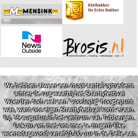
We hebben alweer een mooi aantal optredens
achter de rug waarbij het Shantyfestival
Woerden toch wel een "voorlopig" hoogtepunt
was, want ons eigen Shantyfestival komt eraan.
Op 15 augustus in het centrum van Tubbergen.
Ook zin om met ons mee te zingen? Elke
woensdagavond vanaf 20.00 uur in de Delle aan